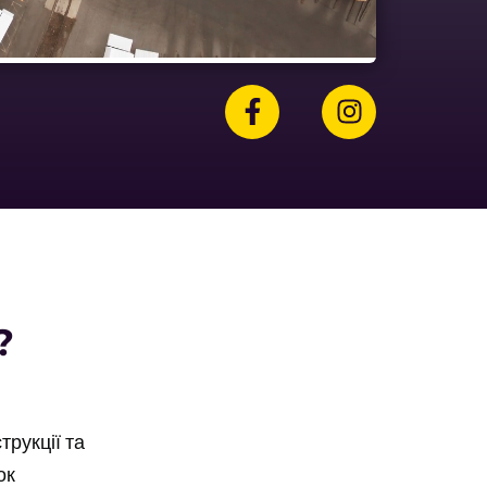
?
рукції та
ок