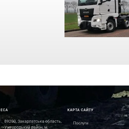
РЕСА
КАРТА САЙТУ
89200, Закарпатська область,
Послуги
Ужгородький район, м.