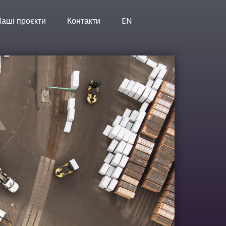
аші проєкти
Контакти
EN