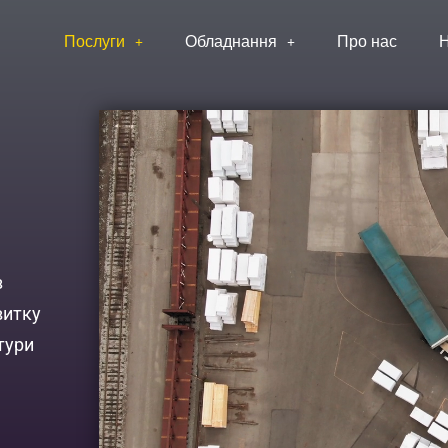
Послуги
Обладнання
Про нас
Н
з
витку
тури