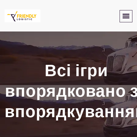
Всі ігри
впорядковано 
впорядкуванн