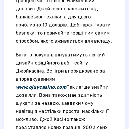
гравцеві як готівкові. Найменший
депозит Джойкосіно залежить від
банківської техніки, а для цього -
приблизно 10 доларів. Щоб гарантувати
безпеку, то позичайте гроші тим самим
способом, якого вживається для вкладу.
Багато покупців цінуватимуть легкий
дизайн офіційного веб - сайту
Джойкасіна. Всі ігри впорядковано за
впорядкуванням
www.ojuycasino.com
Так легше знайти
дозвілля. Вона також має здатність
шукати за назвою, завдяки чому
навігація настільки проста, наскільки її
можливо. Джой Касіно також
представляє нових гравців, 200 з яких