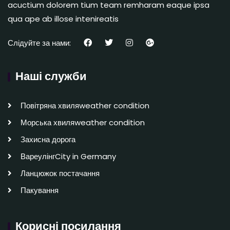
acuctium dolorem tium team remharam eaque ipsa
qua ape ab illose intenireatis
Слідуйте за нами:
Наші служби
Повітряна хвиляweather condition
Морська хвиляweather condition
Захисна дорога
ВареулінгCity in Germany
Ланцюжок постачання
Пакування
Корисні посилання