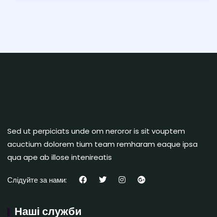
Sed ut perpiciats unde om neroror is sit vouptem
acuctium dolorem tium team remharam eaque ipsa
qua ape ab illose intenireatis
Слідуйте за нами:
Наші служби