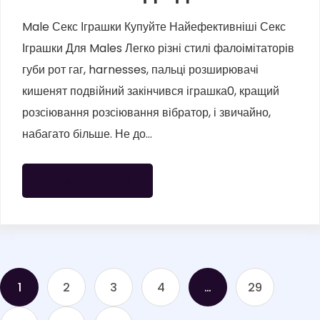
Male Секс Іграшки Купуйте Найефективніші Секс
Іграшки Для Males Легко різні стилі фалоімітаторів
губи рот гаг, harnesses, пальці розширювачі
кишенят подвійний закінчився іграшка0, кращий
розсіювання розсіювання вібратор, і звичайно,
набагато більше. Не до...
БІЛЬШЕ ЧИТАТИ
1
2
3
4
…
29