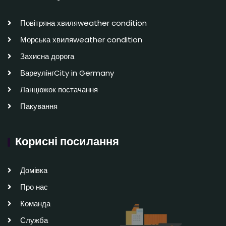
Повітряна хвиляweather condition
Морська хвиляweather condition
Захисна дорога
ВареулінгCity in Germany
Ланцюжок постачання
Пакування
Корисні посилання
Домівка
Про нас
Команда
Служба