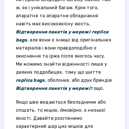
ж, як і унікальний багаж. Крім того,
апаратне та апаратне обладнання
навіть має високоякісну якість.
Відтворення пакетів у мережі
replica
bags
, але вони є інакші від оригінальних
матеріалів і вони правдоподібно є
окиснення та іржа після якогось часу.
Ми можемо знайти відмінності лише у
деяких подробицях, тому що шиття
replica bags
, оболонка, або друк брендів
Відтворення пакетів у мережі
тощо.
Якщо шви видаються безладними або
спішать, то мішок, ймовірно, є низької
якості. Давайте розглянемо
характерний шар цих мішків для