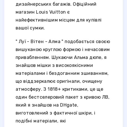
дизайнерських багажів. Офіційний
магазин Louis Vuitton є
найефективнішим місцем для купівлі
вашої сумки.
" Луї - Вітен - Алма " подобається своєю
вишуканою круглою формою і нечасовим
привабленням. Шукаючи Альма дюпе, я
знайшов мішки з високоякісними
матеріалами і бездоганним зшиванням,
що віддзеркалює оригінали, очищену
атмосферу. З 1818+ критиками, це ще
один бестселеровий пакет з кривою ЛВ,
який я знайшов на DHgate,
виготовлений з фактичної шкіри, і
подібні матеріали, які