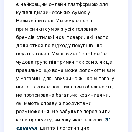
є найкращим онлайн платформою для
купівлі дизайнерських сумок у
Великобританії. У ньому є перші
примірники сумок з усіх головних
брендів стилю і нові товари, які часто
додаються до відходу покупців, що
псують товар. У магазині " on- line " є
чудова група підтримки так само, як це
правильно, що вона може допомогти вам
у магазині для, звичайно ж,. Крім того, у
нього також є політика рентабельності,
не пропонована багатьма крамницями,
які мають справу з продуктами
розмноження. Не забудьте перевірити
коди продукту, високу якість шкіри.
З'
єднання
, шиття і логотип цих