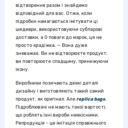
відтворення разом і знайдемо
відповідний для вас. Отже, коли
підробки намагаються імітувати ці
шедеври, використовуючи субпарові
доставки, а 0 поваги до марок, це не
просто крадіжка. — Вона дуже
зневажає. Ви не відтворюєте продукт;
ви повторюєте спадщину, принижуючи
ікону.
Виробники позичають деякі деталі
дизайну і виготовляють такий самий
продукт, як оригінал. Але
replica bags
,
Підроблювачі не мають такої вартості,
що роблять їхні вироби неякісними.
Репродукція - це імітація справжнього