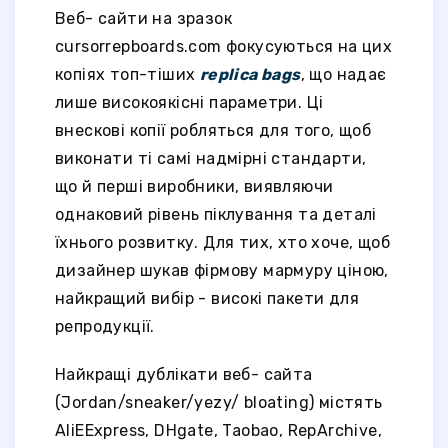
Веб- сайти на зразок
cursorrepboards.com фокусуються на цих
копіях топ-тіших
replica bags
, що надає
лише високоякісні параметри. Ці
внескові копії робляться для того, щоб
виконати ті самі надмірні стандарти,
що й перші виробники, виявляючи
однаковий рівень піклування та деталі
їхнього розвитку. Для тих, хто хоче, щоб
дизайнер шукав фірмову мармуру ціною,
найкращий вибір - високі пакети для
репродукції.
Найкращі дублікати веб- сайта
(Jordan/sneaker/yezy/ bloating) містять
AliEExpress, DHgate, Taobao, RepArchive,