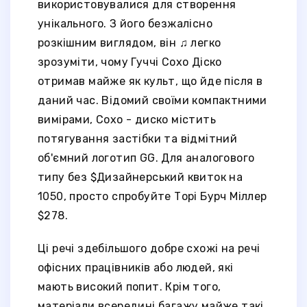
використовувалися для створення
унікального. З його безжалісно
розкішним виглядом, він ♫ легко
зрозуміти, чому Гуччі Сохо Діско
отримав майже як культ, що йде після в
даний час. Відомий своїми компактними
вимірами, Сохо - диско містить
потягування застібки та відмітний
об'ємний логотип GG. Для аналогового
типу без $Дизайнерський квиток на
1050, просто спробуйте Торі Бурч Міллер
$278.
Ці речі здебільшого добре схожі на речі
офісних працівників або людей, які
мають високий попит. Крім того,
матеріали всередині багажу майже такі