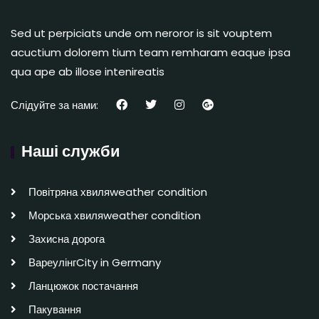
Sed ut perpiciats unde om neroror is sit vouptem
acuctium dolorem tium team remharam eaque ipsa
qua ape ab illose intenireatis
Слідуйте за нами:
Наші служби
Повітряна хвиляweather condition
Морська хвиляweather condition
Захисна дорога
ВареулінгCity in Germany
Ланцюжок постачання
Пакування