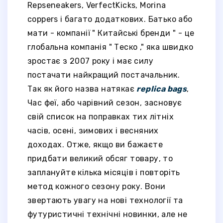
Repseneakers, VerfectKicks, Morina
coppers і багато додаткових. Батько або
мати - компанії " Китайські бренди " - це
глобальна компанія " Теско ," яка швидко
зростає з 2007 року і має силу
постачати найкращий постачальник.
Так як його назва натякає
replica bags
,
Час феї, або чарівний сезон, засновує
свій список на поправках тих літніх
часів, осені, зимових і весняних
доходах. Отже, якщо ви бажаєте
придбати великий обсяг товару, то
заплануйте кілька місяців і повторіть
метод кожного сезону року. Вони
звертають увагу на нові технології та
футуристичні технічні новинки, але не