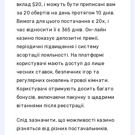
вклад $20, і можуть бути приписані вам
за 20 обертів на день протягом 10 днів.
Вимога для цього постачання є 20x, і
час відносити її є 365 днів. Он-лайн
казино показує депозитні премії,
періодичні підвищення і систему
асортації лояльності. На платформі
користувачі мають доступ до лише
чесних ставок, безпечних ігор та
регулярних оновлень ігрової кімнати.
Користувачі отримують досить багато
бонусів, включаючи пакунку з щедрими
вітаннями після реєстрації.
Слід зазначити, що можливості казино
різняться від різних постачальників.