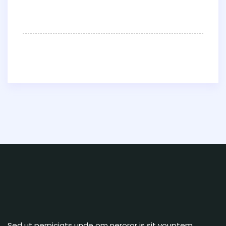
Sed ut perpiciats unde om neroror is sit vouptem