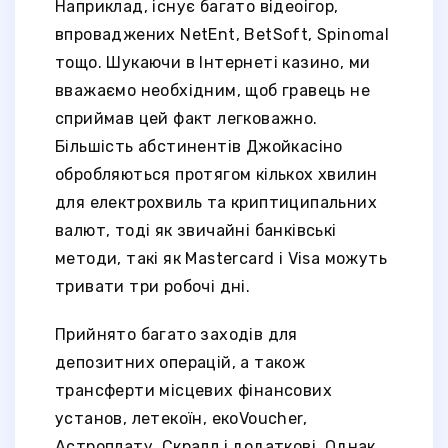
Наприклад, існує багато відеоігор,
впроваджених NetEnt, BetSoft, Spinomal
тощо. Шукаючи в Інтернеті казино, ми
вважаємо необхідним, щоб гравець не
сприймав цей факт легковажно.
Більшість абстинентів Джойкасіно
обробляються протягом кількох хвилин
для електрохвиль та криптиципальних
валют, тоді як звичайні банківські
методи, такі як Mastercard і Visa можуть
тривати три робочі дні.
Прийнято багато заходів для
депозитних операцій, а також
трансферти місцевих фінансових
установ, летекоїн, екоVoucher,
Астроплату, Скралл і додаткові. Однак