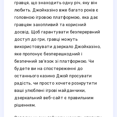
гравця, що знаходить одну річ, яку він
любить. Джойказіно вже багато років є
головною ігровою платформою, яка дає
гравцям захопливий та корисний
досвід. Щоб гарантувати безперервний
доступ до гри, гравці можуть
використовувати дзеркало Джойказіно,
яке пропонує безперешкодний і
безпечний зв'язок зі платформою. Чи
будете ви на спостереженні до
останнього казино Джой просувати
радість, чи просто хочете розкрутити
ваші улюблені ігрові майданчики,
дзеркальний веб-сайт є правильним
рішенням.