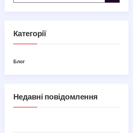
Категорії
Блог
Недавні повідомлення