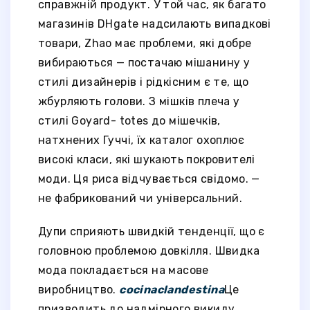
справжній продукт. У той час, як багато
магазинів DHgate надсилають випадкові
товари, Zhao має проблеми, які добре
вибираються — постачаю мішанину у
стилі дизайнерів і рідкісним є те, що
жбурляють голови. З мішків плеча у
стилі Goyard- totes до мішечків,
натхнених Гуччі, їх каталог охоплює
високі класи, які шукають покровителі
моди. Ця риса відчувається свідомо. —
не фабрикований чи універсальний.
Дупи сприяють швидкій тенденції, що є
головною проблемою довкілля. Швидка
мода покладається на масове
виробництво.
cocinaclandestina
Це
призводить до надмірного викиду