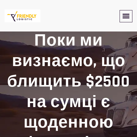
Поки ми
визнаємо, що
блищить $2500
на сумці є
щоденною