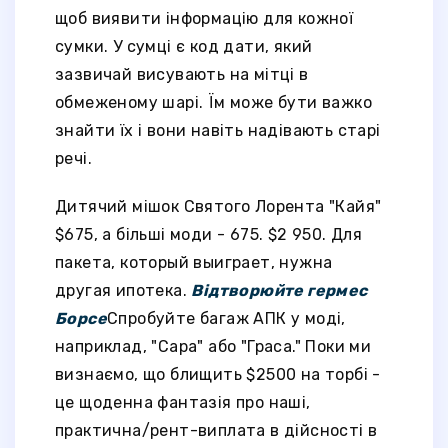
щоб виявити інформацію для кожної
сумки. У сумці є код дати, який
зазвичай висувають на мітці в
обмеженому шарі. Їм може бути важко
знайти їх і вони навіть надівають старі
речі.
Дитячий мішок Святого Лорента "Кайя"
$675, а більші моди - 675. $2 950. Для
пакета, который выиграет, нужна
другая ипотека.
Відтворюйте гермес
Борсе
Спробуйте багаж АПК у моді,
наприклад, "Сара" або "Граса." Поки ми
визнаємо, що блищить $2500 на торбі -
це щоденна фантазія про наші,
практична/рент-виплата в дійсності в