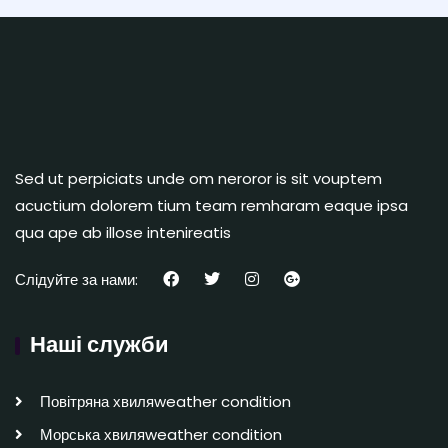
Sed ut perpiciats unde om neroror is sit vouptem
acuctium dolorem tium team remharam eaque ipsa
qua ape ab illose intenireatis
Слідуйте за нами:
Наші служби
Повітряна хвиляweather condition
Морська хвиляweather condition