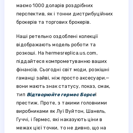
маємо 1000 доларів роздрібних
перспектив, як і тонни дистрибуційних
брокерів та торгових брокерів.
Наші ретельно оздоблені колекції
відображають модель роботи та
розкоші. На hermesreplica.us.com,
піддайтеся компрометуванню ваших
фінансів. Сьогодні світ моди, розкішні
гаманці зайві, ніж просто аксесуари.—
вони мають знак статусу, показ, смак,
тип
Відтворюйте гермес Борсе
І
престиж. Проте, з такими головними
виробниками як Луї Вуйтон, Шанель,
Гуччі, і Гермес, які наказують ціни в
межах цієї точки, то не дивно, що на